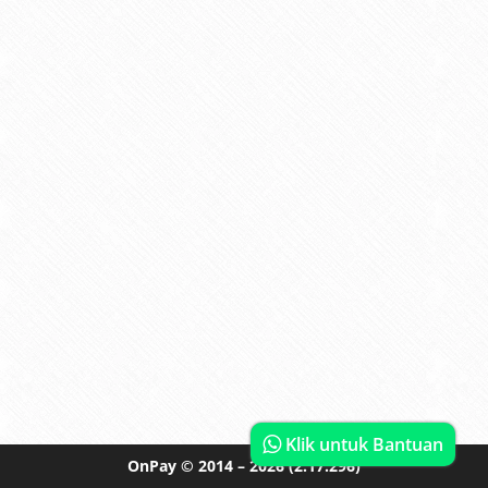
Klik untuk Bantuan
OnPay
© 2014 – 2026
(2.17.296)